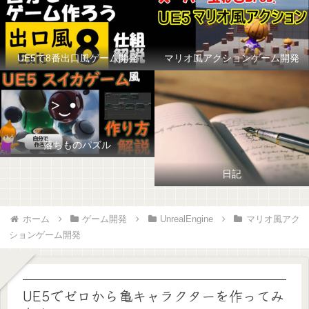
UE5で8番出口風ゲーム開発
マリオ風アクションゲーム開発
落ちものパズル
日記
ホーム
ゲーム開発
UnrealEngine
マリオ風アク
ションゲーム開発
UE5でゼロから亀キャラクターを作ってみ