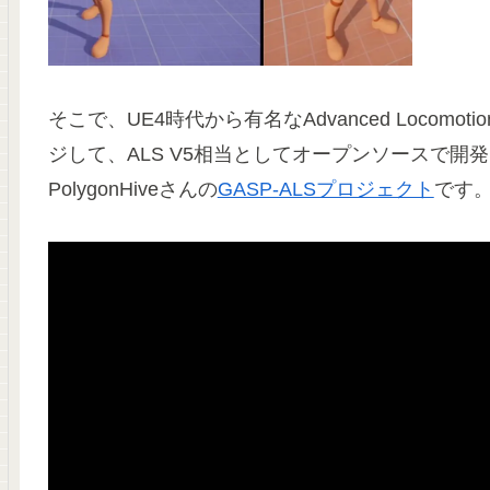
そこで、UE4時代から有名なAdvanced Locomot
ジして、ALS V5相当としてオープンソースで開
PolygonHiveさんの
GASP-ALSプロジェクト
です