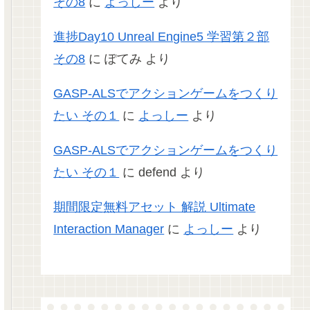
その8
に
よっしー
より
進捗Day10 Unreal Engine5 学習第２部
その8
に
ぽてみ
より
GASP-ALSでアクションゲームをつくり
たい その１
に
よっしー
より
GASP-ALSでアクションゲームをつくり
たい その１
に
defend
より
期間限定無料アセット 解説 Ultimate
Interaction Manager
に
よっしー
より