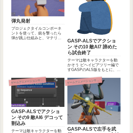
弾丸発射
プロジェクタイルコンポーネ
ントを使って、銃を撃ったら
弾が跳ぶ仕組みと、マテリア
GASP-ALSでアクショ
ルを作ってシャボン玉を飛ば
ン その10 敵AI7 諦めた
す応用方法を解説します。跳
ね返る設定にしても地面や壁
ら試合終了
をすり抜けちゃう問題の対処
テーマは敵キャラクターを動
など、ハマりポイントの対処
かそう ビヘイビアツリー編で
方法も説明します。GASP改
すGASPのALS版をもとに、ア
造シリーズ。
クロバティックな敵キャラを
つくりましょう。本記事は見
ームアニメーションサンプル改造
ームアニメーションサンプル改造
ゲ
ゲ
失った瞬間忘れてしまうと弱
っちいので、対策として
AIPerceptionで指定時間覚えて
おく方法の説明です。
GASP-ALSでアクショ
ン その9 敵AI6 デコって
割込み
GASP-ALSで左手を武
テーマは敵キャラクターを動