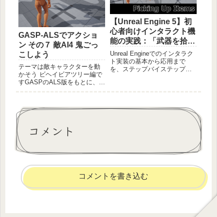
【Unreal Engine 5】初
心者向けインタラクト機
GASP-ALSでアクショ
能の実践：「武器を拾っ
ン その７ 敵AI4 鬼ごっ
て装備する」w/GASP-
Unreal Engineでのインタラク
こしよう
ALS
ト実装の基本から応用まで
テーマは敵キャラクターを動
を、ステップバイステップで
かそう ビヘイビアツリー編で
紹介します。無料のGASP-
すGASPのALS版をもとに、ア
ALSプロジェクトをもとに、
クロバティックな敵キャラを
最終的には、プレイヤーが近
つくりましょう。今回は視覚
づいてキーを押すとアニメ付
センサーでプレイヤーを発見
きで武器を拾い、装備する処
したら追いかけてくる処理を
理が完成します
動くように、ブラックボード
コメント
に書き込みます。
コメントを書き込む