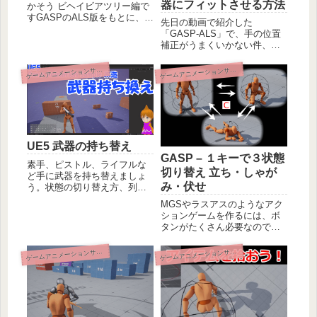
器にフィットさせる方法
かそう ビヘイビアツリー編で
すGASPのALS版をもとに、ア
先日の動画で紹介した
クロバティックな敵キャラを
「GASP-ALS」で、手の位置
つくりましょう。本記事はビ
補正がうまくいかない件、原
ヘイビアツリーの処理をデコ
因分析と対策案を検討しまし
レーターで即時変更させる条
た。Two-Bone IKで右手に持っ
ームアニメーションサンプル改造
ームアニメーションサンプル改造
ゲ
ゲ
件分岐・割り込み・中断の説
た銃の適切な位置に左手を添
明です。
える方法GASP-ALSでそれを
やろうとする場合の問題点
UE5 武器の持ち替え
GASP – １キーで３状態
素手、ピストル、ライフルな
切り替え 立ち・しゃが
ど手に武器を持ち替えましょ
み・伏せ
う。状態の切り替え方、列挙
型定義の仕方、持ち手の位置
MGSやラスアスのようなアク
調整など、複数種類の武器・
ションゲームを作るには、ボ
道具を持ち替える状態管理
タンがたくさん必要なので、
と、GASPの自然なアニメー
しゃがみ入力の押す長さで条
ションに上半身だけ武器を持
件を切り分けて、立ち・しゃ
ームアニメーションサンプル改造
ームアニメーションサンプル改造
ゲ
ゲ
つ姿勢をブレンドして、アク
がみ・伏せの3状態を切り替え
ションシューティングゲーム
られるようにし、ボタンを節
の基礎を仕上げましょう。
約します。