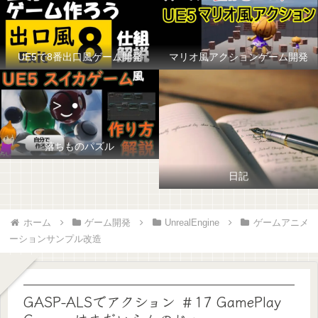
UE5で8番出口風ゲーム開発
マリオ風アクションゲーム開発
落ちものパズル
日記
ホーム
ゲーム開発
UnrealEngine
ゲームアニメ
ーションサンプル改造
GASP-ALSでアクション ＃17 GamePlay