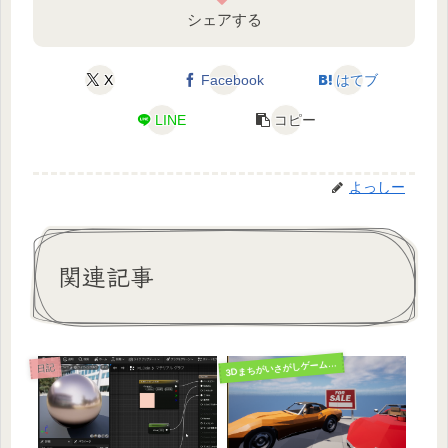
シェアする
X
Facebook
はてブ
LINE
コピー
よっしー
関連記事
3
Dまちがいさがしゲーム開発
日記