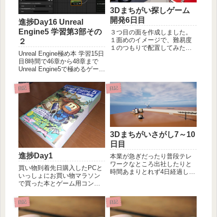
3Dまちがい探しゲーム
開発6日目
進捗Day16 Unreal
Engine5 学習第3部その
３つ目の面を作成しました。
１面めのイメージで、難易度
２
１のつもりで配置してみたけ
Unreal Engine極め本 学習15日
ど、奥さんにプレーしてもら
目8時間で46章から48章まで
ったところ１つ難しかったの
Unreal Engine5で極めるゲーム
で簡単めに調整。リスポーン
開発湊 和久 著46章 マテリア
「リスポーン」で検索してで
ル入門この段階まで来て、ま
てくる公式のチュートリア
日記
日記
だ入門とは先が遠いｗ金属の
ル？よりも、極め本P454のや
質感、光る玉など。金属っぽ
り方...
い色を公式が表...
3Dまちがいさがし7～10
日目
進捗Day1
本業が急ぎだったり普段テレ
ワークなところ出社したりと
買い物到着先日購入したPCと
時間あまりとれず4日経過しち
いっしょにお買い物マラソン
ゃったぉ。。。ステージ作成4
で買った本とゲーム用コント
つ目、5つ目のステージを作
ローラが届きました。Unreal
成。片方はちょうどいい感
Engine 5で極めるゲーム開発
日記
日記
じ。もう一方は大きめなので
価格:5940円(2024/2/19 19:27
他と同じくまちがい5か所じゃ
時点)もともとプログラミング