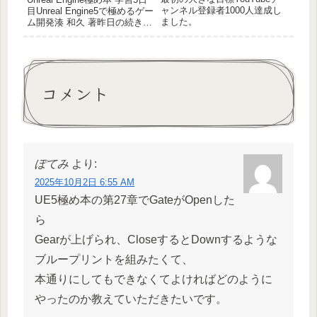
ャンネル登録者1000人達成し
目Unreal Engine5で極めるゲー
ました。
ム開発湊 和久 著昨日の続き。
13，14，15，16，17章。ある
程度知識ある部分とこれまで
の理解で、一気に進められま
した。13章 クラスとインスタ
ンス本業...
コメント
ぽてみ
より:
2025年10月2日 6:55 AM
UE5極め本の第27章でGateがOpenした
ら
Gearが上げられ、CloseするとDownするような
ブループリントを組みたくて、
本通りにしてもできなくてよければどのように
やったのか教えていただきたいです。