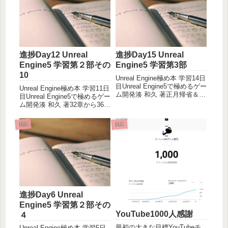
少ないんじゃないかとのこと
は得意なほうだ...
で...
進捗Day12 Unreal
進捗Day15 Unreal
Engine5 学習第２部その
Engine5 学習第3部
10
Unreal Engine極め本 学習14日
目Unreal Engine5で極めるゲー
Unreal Engine極め本 学習11日
ム開発湊 和久 著正月帰省＆大
目Unreal Engine5で極めるゲー
地震から1夜あけ帰宅。44章45
ム開発湊 和久 著32章から36章
章、2時間ほど。いよいよ仕上
途中まで。6時間半。寝落ち。
げの段階へ。物理アセットア
32章から35章 レベルデザイナ
日記
日記
セットを作りこむ。骨の配置
向けブループリント重要テク
と関節の曲が...
デリゲートバインドシグネチ
ャイベン...
進捗Day6 Unreal
Engine5 学習第２部その
YouTube1000人感謝
４
最初の大きな目標YouTubeチ
Unreal Engine極め本 学習5日