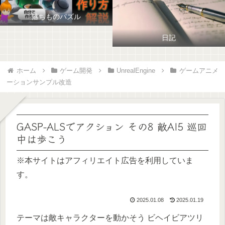
落ちものパズル
日記
ホーム
ゲーム開発
UnrealEngine
ゲームアニメ
ーションサンプル改造
GASP-ALSでアクション その8 敵AI5 巡回
中は歩こう
※本サイトはアフィリエイト広告を利用していま
す。
2025.01.08
2025.01.19
テーマは敵キャラクターを動かそう ビヘイビアツリ