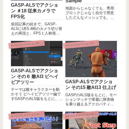
Sample
GASP-ALSでアクショ
地面からじゃなくても、専用
ン ＃18 従来カメラで
ブロックじゃなく自分で用意
FPS化
したどんなメッシュでも、い
つもより高くても飛びつける
前回記事の続きで、GASP-
改造や、着地時にローリング
ALSにUE5.4時のカメラ切り替
して衝撃を逃がしたりといっ
えの再現と、FPS１人称視点
たアクションの改造をして、
モードを追加します。UE5で
Game Animation Sampleをア
ゲーム作ろう！モーションマ
ームアニメーションサンプル改造
ームアニメーションサンプル改造
ゲ
ゲ
クションゲーム化していきま
ッチで華麗に障害物を乗り越
しょう。
えるアクロバティックな敵キ
ャラと対戦しよう。
GASP-ALSでアクショ
ン その６ 敵AI3 ビヘイ
GASP-ALSでアクショ
ビアツリー
ン その15 敵AI13 仕上げ
テーマは敵キャラクターを動
かそう ビヘイビアツリー編で
GASPのALS版をもとに、モー
すGASPのALS版をもとに、ア
ションマッチで華麗に障害物
クロバティックな敵キャラを
を乗り越えるアクロバティッ
つくりましょう。今回はいよ
クな敵キャラをつくりましょ
いよビヘイビアツリーを作り
う。本記事は一旦の仕上げと
ームアニメーションサンプル改造
ームアニメーションサンプル改造
ゲ
ゲ
ます。移動する・休憩・割り
して、撃つときだけエイム、
込みなど、基本を学びましょ
撃つ周期をバラつかせる、1回
う。
だけ驚くなど、細かい作りこ