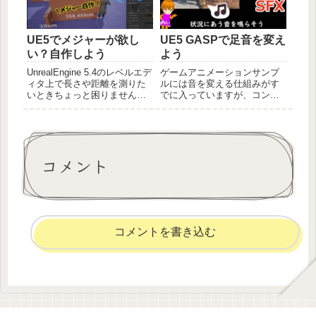
みをします。
UE5でメジャーが欲し
UE5 GASPで足音を変え
い？自作しよう
よう
UnrealEngine 5.4のレベルエデ
ゲームアニメーションサンプ
ィタ上で長さや距離を測りた
ルには音を変える仕組みがす
いときちょっと困りません
でに入っていますが、コンク
か？Game Animation Sample
リート用しか設定がなく、切
のブロックを改造してXYZ全
り替え部分が実装されていま
方向のサイズを表示できるメ
せん。これを仕上げて使える
ジャーブロック化してみまし
ようになりましょう。
た。もともとの表示の仕組み
FoleySoundをGASPでどう処
コメント
から丁寧に解説します。
理しているかの仕組みもみま
しょう。
コメントを書き込む