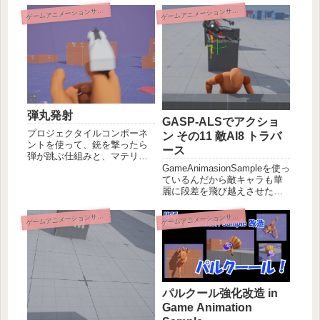
ームアニメーションサンプル改造
ームアニメーションサンプル改造
ゲ
ゲ
弾丸発射
GASP-ALSでアクショ
プロジェクタイルコンポーネ
ン その11 敵AI8 トラバ
ントを使って、銃を撃ったら
ース
弾が跳ぶ仕組みと、マテリア
ルを作ってシャボン玉を飛ば
GameAnimasionSampleを使っ
す応用方法を解説します。跳
ているんだから敵キャラも華
ね返る設定にしても地面や壁
麗に段差を飛び越えさせたい
をすり抜けちゃう問題の対処
ですね。本記事では前回まで
など、ハマりポイントの対処
に追いかけてくるようになっ
ームアニメーションサンプル改造
ームアニメーションサンプル改造
ゲ
ゲ
方法も説明します。GASP改
た敵AIにトラバーサルアクシ
造シリーズ。
ョンをさせる方法を解説しま
す。
パルクール強化改造 in
Game Animation