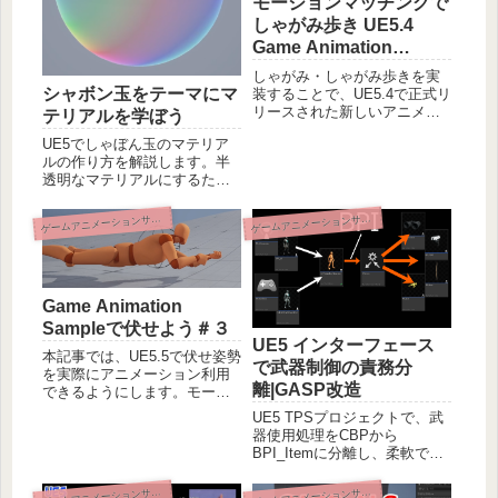
モーションマッチングで
しゃがみ歩き UE5.4
Game Animation
Sample読み解き
しゃがみ・しゃがみ歩きを実
シャボン玉をテーマにマ
装することで、UE5.4で正式リ
リースされた新しいアニメー
テリアルを学ぼう
ション管理システムである
UE5でしゃぼん玉のマテリア
「モーションマッチング」と
ルの作り方を解説します。半
その使い方を理解しましょ
透明なマテリアルにするため
う。公式の「最初の1時間」よ
の設定方法、虹色、輪郭だけ
りもっと簡単に概要と使い方
光らせる、簡単に色替えでき
を学べます。
ームアニメーションサンプル改造
ームアニメーションサンプル改造
ゲ
ゲ
るヒューシフトノード、柔ら
かさを表現するぽよぽよした
動きなど、マテリアルを自作
するための基礎が詰まってい
ます。
Game Animation
Sampleで伏せよう＃３
UE5 インターフェース
本記事では、UE5.5で伏せ姿勢
で武器制御の責務分
を実際にアニメーション利用
離|GASP改造
できるようにします。モーシ
ョンマッチングのポーズサー
UE5 TPSプロジェクトで、武
チデータベースに登録しま
器使用処理をCBPから
す。UnrealEngineの公式アニ
BPI_Itemに分離し、柔軟で保
メーションサンプルGASPで
守性の高い設計に改善。イン
立ち・しゃがみに加えて伏
ターフェースによる責務分離
ームアニメーションサンプル改造
ームアニメーションサンプル改造
ゲ
ゲ