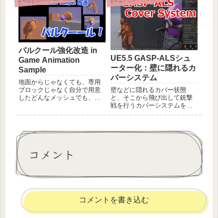
せ・ほふく状態を追加しまし
を解説。
ょう。
パルクール強化改造 in
UE5.5 GASP-ALSシュ
Game Animation
ーター化：壁に隠れるカ
Sample
バーシステム
地面からじゃなくても、専用
ブロックじゃなく自分で用意
壁などに隠れるカバー状態
したどんなメッシュでも、い
と、そこから飛び出して銃撃
つもより高くても飛びつける
戦を行うカバーシステムを
改造や、着地時にローリング
GASP-ALSに導入しました。
して衝撃を逃がしたりといっ
そのメカニズムを解説しま
たアクションの改造をして、
す。MGSやラスアスなどの戦
Game Animation Sampleをア
闘に欠かせない要素で、だい
クションゲーム化していきま
ぶシューター系の基礎が出来
コメント
しょう。
上がってきましたね。
コメントを書き込む