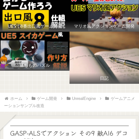
UE5で8番出口風ゲーム開発
マリオ風アクションゲーム開発
落ちものパズル
日記
ホーム
ゲーム開発
UnrealEngine
ゲームアニメ
ーションサンプル改造
GASP-ALSでアクション その9 敵AI6 デコ