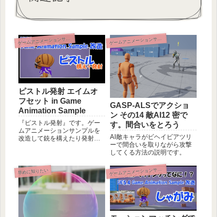
ームアニメーションサンプル改造
ームアニメーションサンプル改造
ゲ
ゲ
ピストル発射 エイムオ
フセット in Game
GASP-ALSでアクショ
Animation Sample
ン その14 敵AI12 密で
『ピストル発射』です。ゲー
す。間合いをとろう
ムアニメーションサンプルを
AI敵キャラがビヘイビアツリ
改造して銃を構えたり発射で
ーで間合いを取りながら攻撃
きるようにしてシューティン
してくる方法の説明です。
グアクション化していきまし
ょう。エイムオフセットで銃
をカメラの方向に向ける方法
ームアニメーションサンプル改造
ゲ
早めに知りたい
や、リターゲットキャラへの
調整方法などを解説します。