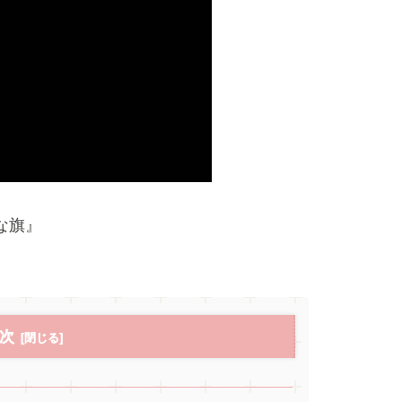
議な旗』
次