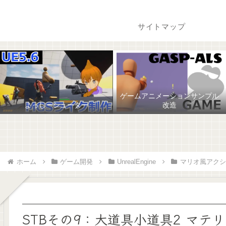
サイトマップ
ゲームアニメーションサンプル
よっしーシューター
改造
ホーム
ゲーム開発
UnrealEngine
マリオ風アクシ
STBその9：大道具小道具2 マテ