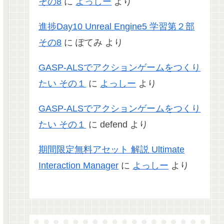
その8
に
よっしー
より
進捗Day10 Unreal Engine5 学習第２部
その8
に
ぽてみ
より
GASP-ALSでアクションゲームをつくり
たい その１
に
よっしー
より
GASP-ALSでアクションゲームをつくり
たい その１
に
defend
より
期間限定無料アセット 解説 Ultimate
Interaction Manager
に
よっしー
より