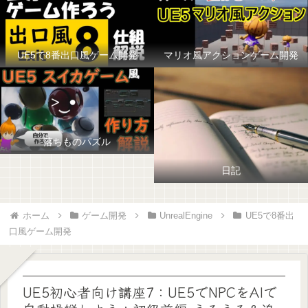
UE5で8番出口風ゲーム開発
マリオ風アクションゲーム開発
落ちものパズル
日記
ホーム
ゲーム開発
UnrealEngine
UE5で8番出
口風ゲーム開発
UE5初心者向け講座7：UE5でNPCをAIで