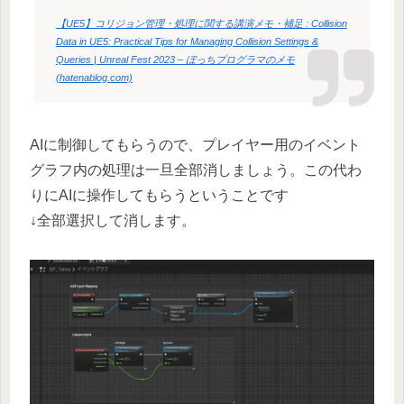
【UE5】コリジョン管理・処理に関する講演メモ・補足 : Collision
Data in UE5: Practical Tips for Managing Collision Settings &
Queries | Unreal Fest 2023 – ぼっちプログラマのメモ
(hatenablog.com)
AIに制御してもらうので、プレイヤー用のイベント
グラフ内の処理は一旦全部消しましょう。この代わ
りにAIに操作してもらうということです
↓全部選択して消します。