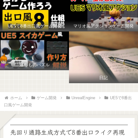
UE5で8番出口風ゲーム開発
マリオ風アクションゲーム開発
落ちものパズル
日記
ホーム
ゲーム開発
UnrealEngine
UE5で8番出
口風ゲーム開発
先回り通路生成方式で8番出口ライク再現