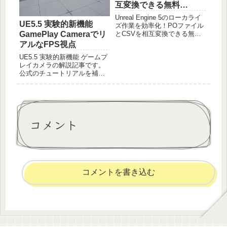
互変換できる無料
Pythonスクリプト配布
Unreal Engine 5のローカライ
UE5.5 実験的新機能
【言語切替】
ズ作業を効率化！POファイル
GamePlay Cameraでリ
とCSVを相互変換できる無料
Pythonスクリプトを配布。
アルなFPS視点
ExcelやGoogleスプレッドシー
UE5.5 実験的新機能 ゲームプ
トで翻訳可能に。
レイカメラの解説記事です。
公式のチュートリアルを補足
しながら、トップダウンと1人
称３人称視点をイチからつく
りつつGASPでの実践的な利
用方法までみましょう。
コメント
コメントを書き込む