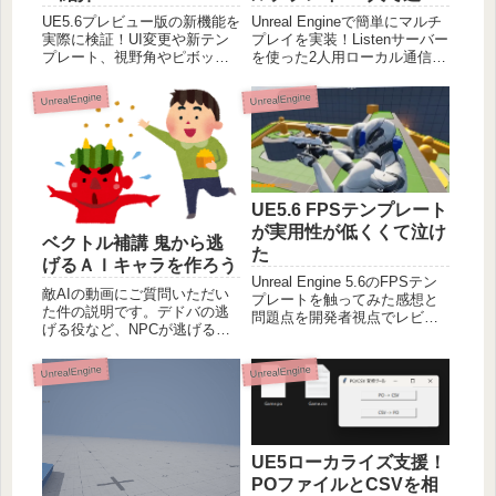
るローカル通信の始め方
UE5.6プレビュー版の新機能を
Unreal Engineで簡単にマルチ
実際に検証！UI変更や新テン
プレイを実装！Listenサーバー
プレート、視野角やピボット
を使った2人用ローカル通信の
機能の進化、アニメーショ
始め方を初心者向けにわかり
ン・モデリングモードの改善
やすく解説します。
UnrealEngine
UnrealEngine
点など、注目ポイントを詳し
く紹介します。
UE5.6 FPSテンプレート
が実用性が低くくて泣け
ベクトル補講 鬼から逃
た
げるＡＩキャラを作ろう
Unreal Engine 5.6のFPSテン
敵AIの動画にご質問いただい
プレートを触ってみた感想と
た件の説明です。デドバの逃
問題点を開発者視点でレビュ
げる役など、NPCが逃げるパ
ー。First Person Renderingや
ターンの進むべき方向をテー
TPS/FPS切り替えの課題、テ
マに、ベクトル計算方法につ
ンプレートの設計思想、
UnrealEngine
UnrealEngine
いて考え方を学びましょう。
GASPや独自テンプレ開発の
今後の方針についても語りま
す。
UE5ローカライズ支援！
POファイルとCSVを相