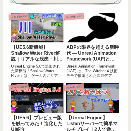
UnrealEngine
UnrealEngine
ABPの限界を超える新時
【UE5.6新機能】
代 ― Unreal Animation
Shallow Water River解
Framework (UAF)と
説｜リアルな浅瀬・川・
は？
水流の作り方
Unreal Animation Framework
Unreal Engine 5.6で追加され
(UAF) は、The Witcher 4 技術
た新機能「Shallow Water
デモで披露された次世代アニ
River」は、ゲーム内にリアル
メーションシステム。ABPを
な浅瀬や川の水流を表現でき
超える並列処理・高パフォー
る実験的機能です。本記事で
UnrealEngine
UnrealEngine
マンス・自由なルートモーシ
は、プラグインの有効化から
ョンを実現。
川の作成、インタラクション
や浮遊物の実装、シミュレー
ションのベイクによる軽量化
まで、初心者でもわかる手順
で解説します。RPGやオープ
【UE5.6】プレビュー版
【Unreal Engine】
ンワールドゲームの環境表現
に水辺を取り入れたい方は必
を触ってみた！進化した
Listenサーバーで簡単マ
見です。
UI紹介
ルチプレイ！2人で遊べ