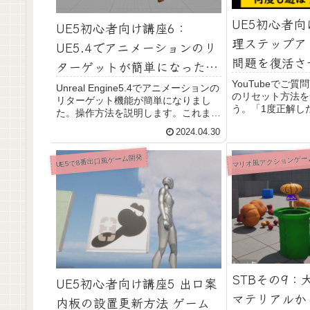
UE5初心者向
UE5初心者向け講座6：
理ステップア
UE5.4でアニメーションのリ
問題を復活さ
ターゲットが簡単になったの
でやってみました
YouTubeでご
Unreal Engine5.4でアニメーションの
のリセット方法を
リターゲット機能が簡単になりまし
う。「1度正解し
た。操作方法を説明します。これまで
くなる処理を、1
必要だったリターゲッタを裏で自動で
2024.04.30
れて再出題される
作ってくれるので、ペアを選択するだ
をやるにはリスト
けでアニメーションがマネできるよう
び出してあげる共
マリオ風アクションゲー
UE5で8番出口風ゲーム開発
になりました。
す。なんにでも使
れを機に共通化を
STBその9：
UE5初心者向け講座5 出口案
マテリアルか
内板の設置更新方法 ゲーム