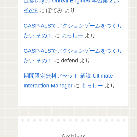
進捗Day10 Unreal Engine5 学習第２部
その8
に
ぽてみ
より
GASP-ALSでアクションゲームをつくり
たい その１
に
よっしー
より
GASP-ALSでアクションゲームをつくり
たい その１
に
defend
より
期間限定無料アセット 解説 Ultimate
Interaction Manager
に
よっしー
より
Archives