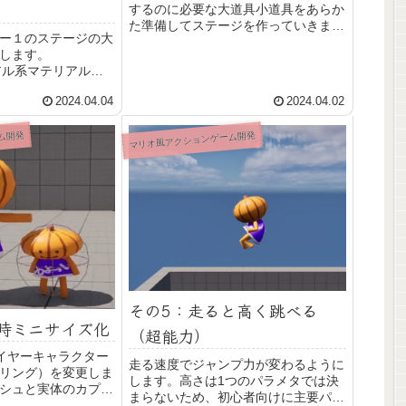
するのに必要な大道具小道具をあらか
た準備してステージを作っていきま
ー１のステージの大
す。本記事ではUE5で無料で使える
します。
Megascansの紹介と、そこでダウン
のリアル系マテリアルか
ロードしたアセットたちを実際のゲー
ガブロックを作った
ム内で使うための設定を学べます。
2024.04.04
2024.04.02
機能を使って色付け
をする方法を学べま
わからなかった私に
ム開発
マリオ風アクションゲーム開発
その5：走ると高く跳べる
時ミニサイズ化
（超能力）
プレイヤーキャラクター
走る速度でジャンプ力が変わるように
リング）を変更しま
します。高さは1つのパラメタでは決
シュと実体のカプセ
まらないため、初心者向けに主要パラ
する方法を丁寧に解