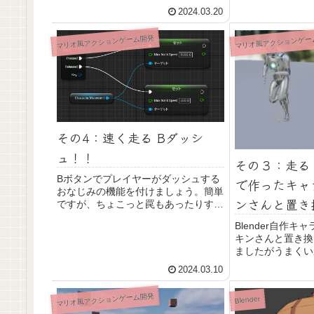
ってしまうことの対策として、一時的
説します。
2024.03.20
に無敵になれるようにしましょう。ク
リボー的なぶつかる相手もUE5上で簡
マリオ風アクションゲーム開発
マリオ風アクションゲー
単につくりました。
その4：速く走る Bダッシ
ュ！！
その３：走る・飛
Bボタンでプレイヤーがダッシュする
で作ったキャ
おなじみの機能を付けましょう。簡単
ンさんと置き
ですが、ちょこっと罠もあったりする
ので確認してみましょう。
Blender自作キャ
キンさんと置き換
ましたがうまくい
錯誤してようやく
2024.03.10
IKリターゲッタ
ンBPまで置き換
マリオ風アクションゲーム開発
Blender