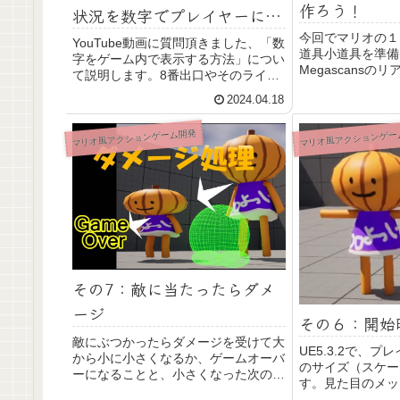
作ろう！
状況を数字でプレイヤーに提
示しよう
今回でマリオの１
YouTube動画に質問頂きました、「数
道具小道具を準備
字をゲーム内で表示する方法」につい
Megascans
て説明します。8番出口やそのライク
ら四角い岩やレン
ゲームの多くは進捗を画面内の看板な
2024.04.18
り、マテリアルの
どでゲーム上の数字がでる表現でプレ
や旗の揺れの演出
イヤーに提示していますね。この出し
す。色の変え方も
マリオ風アクションゲーム開発
マリオ風アクションゲー
方、管理方法について初心者向けに簡
届け～。
単そうな案を説明します。
その7：敵に当たったらダメ
ージ
その６：開始
敵にぶつかったらダメージを受けて大
UE5.3.2で、
から小に小さくなるか、ゲームオーバ
のサイズ（スケー
ーになることと、小さくなった次の瞬
す。見た目のメッ
間再度ぶつかってゲームオーバーにな
ルのサイズを調整