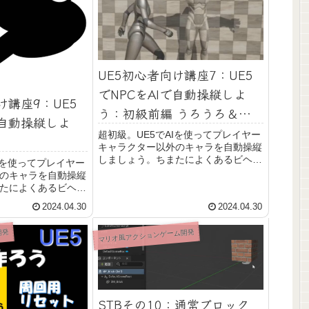
UE5初心者向け講座7：UE5
でNPCをAIで自動操縦しよ
け講座9：UE5
う：初級前編 うろうろ＆追
で自動操縦しよ
っかけ
超初級。UE5でAIを使ってプレイヤー
キャラクター以外のキャラを自動操縦
しましょう。ちまたによくあるビヘイ
Iを使ってプレイヤー
ビアツリーを使わず、なるべく簡単に
のキャラを自動操縦
実現する方法を紹介します。前編では
たによくあるビヘイ
8番出口のタイルに擬態している敵キ
ず、なるべく簡単に
2024.04.30
2024.04.30
ャラ相当の動きを再現します。
介します。後編では
出します。8番出口
マリオ風アクションゲーム開発
開発
プしているおじさん
りましょう。
STBその10：通常ブロック