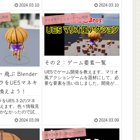
メタ解説してみました。
2024.03.10
2024.03.10
ム開発
マリオ風アクションゲーム開発
その２：ゲーム要素一覧
ぶ Blender
UE5でゲーム開発を教えます。マリオ
風アクションゲームを題材にして、必
ラをUE5マネキ
要な要素を洗い出しました。開発が進
んで記事を書いたらここにリンク貼っ
換えよう！
ていきます。
ラをUE5.3.2のマネ
えます。色々情報見
かなかったので試行
うまくいきました。
2024.03.09
2024.03.09
を使ってアニメーショ
えるのが便利です。
UE5で8番出口風ゲーム開発