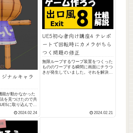
UE5初心者向け講座4 テレポ
ートで回転時にカメラがちら
つく問題の修正
無限ループするワープ装置をつくった
もののワープする瞬間に画面にチラつ
きが発生していました。それを解決す
でオリジナルキャラ
る方法を調べ解決したので共有しま
す。これでワープしたことをプレイヤ
ーに気づかれることなく無限回廊に閉
じ込められるようになりバックルーム
tify機能が動かなかった
系のゲームシステムのコア部分がそろ
法を見つけたので共
いました。
UE5に取り込んでゲ
クターの自作に取り
2024.02.24
2024.02.21
した。
開発