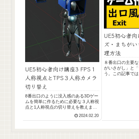
UE5初心者向
ズ・まちがい
理方法
８番出口の主要な
UE5初心者向け講座3 FPS１
がいさがし」と「
う。この記事では
人称視点とTPS３人称カメラ
のコア部分の作り
切り替え
かりやすく説明し
ランダム順に出題
解していない問題
8番出口のように没入感のある3Dゲー
を作りましょう。
ムを簡単に作るために必要な３人称視
点と1人称視点の切り替えを教えま
す。UnrealEngineにはデフォルトで
2024.02.20
ファーストパーソンテンプレートがあ
りますが、あえてサードパーソンから
作ることで簡単にリアルな1人称視点
と３人称視点の切り替え可能なゲーム