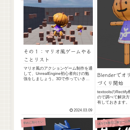
その１：マリオ風ゲームやる
ことリスト
マリオ風のアクションゲーム制作を通
Blender
して、UnrealEngine初心者向けの勉
強をしましょう。3Dで作っていきま
づくり開始
す。今回はやることの整理。
textoolsのRec
ので調べて解決方
有しておきます。
ームに使うキャラ
2024.03.09
組む勉強を始めま
UE5で8番出口風ゲーム
早めに知りたい