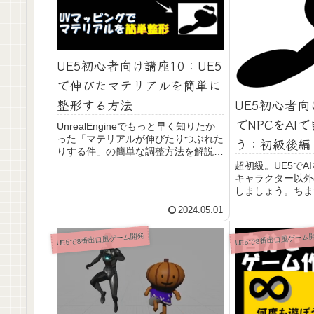
UE5初心者向け講座10：UE5
で伸びたマテリアルを簡単に
UE5初心者向
整形する方法
でNPCをAI
UnrealEngineでもっと早く知りたか
った「マテリアルが伸びたりつぶれた
う：初級後編
りする件」の簡単な調整方法を解説し
ます。一般的にはメッシュを作り直す
超初級。UE5でA
か、マテリアルにUVタイリング調整
キャラクター以外
するパラメタを追加して調整する結構
しましょう。ちま
めんどくさい方法しか見つからないか
ビアツリーを使わ
2024.05.01
と思います。
実現する方法を紹
道通り歩く命令を
UE5で8番出口風ゲーム開発
UE5で8番出口風ゲーム
でいっしょにルー
的なキャラをつく