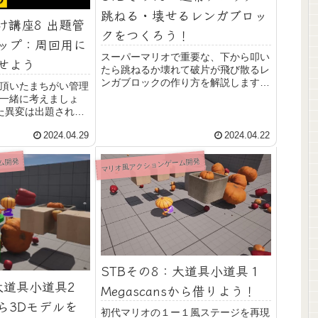
跳ねる・壊せるレンガブロッ
け講座8 出題管
クをつくろう！
ップ：周回用に
スーパーマリオで重要な、下から叩い
せよう
たら跳ねるか壊れて破片が飛び散るレ
ンガブロックの作り方を解説します。
質問頂いたまちがい管理
ナイアガラとブループリントで
一緒に考えましょ
UnrealEngineのゲーム作りを一緒に
た異変は出題されな
学びましょう。
周したらリセットさ
2024.04.29
2024.04.22
ようにしたい」これ
を作る処理を再度呼
通化が必要になりま
ム開発
マリオ風アクションゲーム開発
える考え方なのでこ
勉強しましょう。
STBその8：大道具小道具１
大道具小道具2
Megascansから借りよう！
ら3Dモデルを
初代マリオの１ー１風ステージを再現