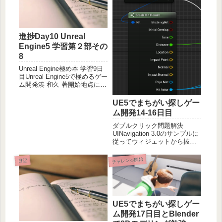
り方...
進捗Day10 Unreal
Engine5 学習第２部その
8
Unreal Engine極め本 学習9日
目Unreal Engine5で極めるゲー
ム開発湊 和久 著開始地点にリ
スポーンができるようになっ
たので、あとはライフ3機とか
UE5でまちがい探しゲー
状態管理できたらもうゲーム
ム開発14-16日目
できそうな感じになってきま
した。分厚さに圧倒さ...
ダブルクリック問題解決
UINavigation 3.0のサンプルに
従ってウィジェットから抜け
る際にGame Onlyのモードに
切り替えていたのですが、今
チャレンジ開始
日記
のゲームの場合マウスでまち
がいを指摘する操作にしてい
るので、常にGame and UI
じ...
UE5でまちがい探しゲー
ム開発17日目とBlender