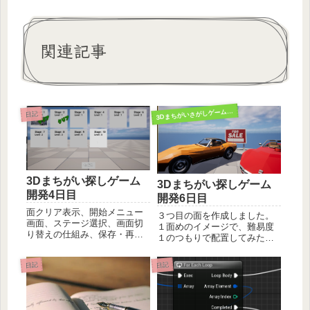
関連記事
3
Dまちがいさがしゲーム開発
日記
3Dまちがい探しゲーム
3Dまちがい探しゲーム
開発4日目
開発6日目
面クリア表示、開始メニュー
３つ目の面を作成しました。
画面、ステージ選択、画面切
１面めのイメージで、難易度
り替えの仕組み、保存・再開
１のつもりで配置してみたけ
の仕組みまで、いくつかのサ
ど、奥さんにプレーしてもら
イトの情報を参考にがっつり
ったところ１つ難しかったの
日記
日記
11時間かけて進捗できまし
で簡単めに調整。リスポーン
た。クリア表示デバッグプリ
「リスポーン」で検索してで
ントだけじゃアレなので、新
てくる公式のチュートリア
規ウィジェットでStageCle...
ル？よりも、極め本P454のや