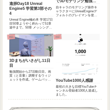
で3Dモデリング勉強開
進捗Day18 Unreal
始
自キャラのモデリング操作キ
Engine5 学習第3部その
ャラクターにUnrealEngineデ
4
フォルトのグレイマンを使い
続けるのもそろそろというこ
Unreal Engine極め本 学習17日
とで、3DCGについての学習を
目50章ようやく終わって51章
開始しました。すごく簡単な
途中まで。50章 メッシング時
やつはUnrealEngineのモデリ
に起きるあれこれ追加の装飾
ングモードでも作れそうだけ
のせいで発生するゲーム性へ
日記
日記
ど、...
の影響とその対処についての
説明で、とても大事な部分で
した。時間かかるｗ豪華な見
た目の...
3Dまちがいさがし11日
目
勉強開始から27活動日目。画
質（と音量）調整するウィジ
ェットを作成。ゲームパッド
YouTube1000人感謝
でもクリックできる仕組み
最初の大きな目標YouTubeチ
UE5.3の現在、標準機能では難
ャンネル登録者1000人達成し
しいらしく、UINavigationとや
ました。
らがそれを解決してくれると
のことで早速導入。サンプル
をそのまま流...