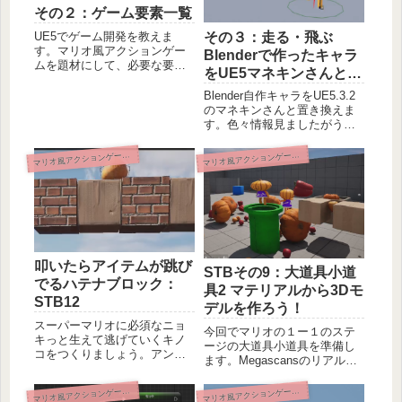
その２：ゲーム要素一覧
その３：走る・飛ぶ
UE5でゲーム開発を教えま
す。マリオ風アクションゲー
Blenderで作ったキャラ
ムを題材にして、必要な要素
をUE5マネキンさんと置
を洗い出しました。開発が進
き換えよう！
んで記事を書いたらここにリ
Blender自作キャラをUE5.3.2
ンク貼っていきます。
のマネキンさんと置き換えま
す。色々情報見ましたがうま
くいかなかったので試行錯誤
してようやくうまくいきまし
マ
マ
リオ風アクションゲーム開発
リオ風アクションゲーム開発
た。IKリターゲッタを使って
アニメーションBPまで置き換
えるのが便利です。
叩いたらアイテムが跳び
STBその9：大道具小道
でるハテナブロック：
具2 マテリアルから3Dモ
STB12
デルを作ろう！
スーパーマリオに必須なニョ
今回でマリオの１ー１のステ
キっと生えて逃げていくキノ
ージの大道具小道具を準備し
コをつくりましょう。アンリ
ます。Megascansのリアル系
アルエンジンで、箱からアイ
マテリアルから四角い岩やレ
テムやキャラクターを出す方
ンガブロックを作ったり、マ
マ
マ
リオ風アクションゲーム開発
リオ風アクションゲーム開発
法・キャラクターをAIを使わ