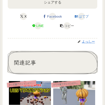
シェアする
X
Facebook
はてブ
LINE
コピー
よっしー
関連記事
マ
マ
リオ風アクションゲーム開発
リオ風アクションゲーム開発