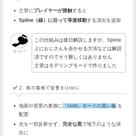
土管に
プレイヤーが接触
すると
Spline（線）に沿って等速移動
する演出を追加
この仕組みは後日解説しますが、Spline
上におじさんを歩かせる方法などは解説
よっしー
済ですのでそう難しくはありません
土管はモデリングモードで作りました
✅ 2. 奥の黒板で背景をUnlitに
地面や背景の奥側に
「Unlit」モードの黒い板
を
配置
光を一切反射せず、
完全な黒
で地下のような演
出に