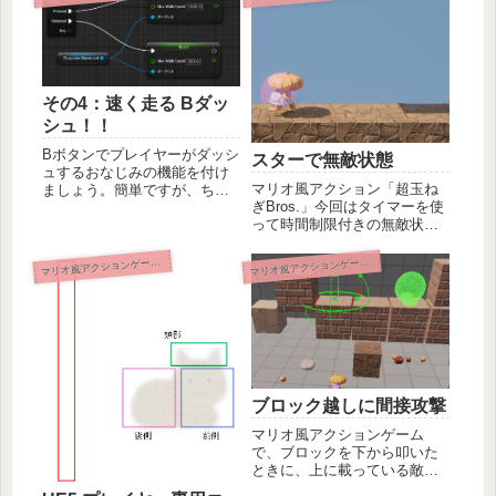
テリアルの機能を使って色付
ずに動かすポイントなど、例
けや旗の揺れの演出をする方
のキノコの動きや機能を実現
法を学べます。色の変え方も
する方法を解説します。
わからなかった私に届け～。
その4：速く走る Bダッ
シュ！！
Bボタンでプレイヤーがダッシ
スターで無敵状態
ュするおなじみの機能を付け
マリオ風アクション「超玉ね
ましょう。簡単ですが、ちょ
ぎBros.」今回はタイマーを使
こっと罠もあったりするので
って時間制限付きの無敵状態
確認してみましょう。
を作りましょう。ぶつかられ
てもこっちが勝つ条件の追加
マ
マ
リオ風アクションゲーム開発
リオ風アクションゲーム開発
です。敵からの体当たりは無
効化してこちらからの攻撃を
追加しましょう。7色に時間変
化するマテリアルの簡単な作
り方も解説します。
ブロック越しに間接攻撃
マリオ風アクションゲーム
で、ブロックを下から叩いた
ときに、上に載っている敵キ
ャラに間接攻撃をできる仕様