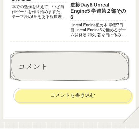
進捗Day8 Unreal
本での勉強を終えて、いざ自
Engine5 学習第２部その
作ゲームを作り始めますた。
テーマ決めUEをある程度理解
6
したところで、まず何をすべ
Unreal Engine極め本 学習7日
きか。まずはこんなゲーム作
目Unreal Engine5で極めるゲー
りたいの企画・イメージ作
ム開発湊 和久 著今日は休みな
成。ってのは2，3個作って
ので結構やれました。6時間
色々慣れてからじゃないと気
超。ただ、UE5の不具合でBP
力が続かないと思うので、今
作成時にフリーズするのを3周
回は-...
繰り返して結構時間潰した
感。20章 ナビ通...
コメント
コメントを書き込む