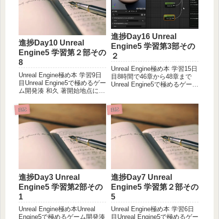
進捗Day16 Unreal
進捗Day10 Unreal
Engine5 学習第3部その
Engine5 学習第２部その
２
8
Unreal Engine極め本 学習15日
Unreal Engine極め本 学習9日
目8時間で46章から48章まで
目Unreal Engine5で極めるゲー
Unreal Engine5で極めるゲーム
ム開発湊 和久 著開始地点にリ
開発湊 和久 著46章 マテリア
スポーンができるようになっ
ル入門この段階まで来て、ま
たので、あとはライフ3機とか
だ入門とは先が遠いｗ金属の
日記
日記
状態管理できたらもうゲーム
質感、光る玉など。金属っぽ
できそうな感じになってきま
い色を公式が表...
した。分厚さに圧倒さ...
進捗Day3 Unreal
進捗Day7 Unreal
Engine5 学習第2部その
Engine5 学習第２部その
1
5
Unreal Engine極め本Unreal
Unreal Engine極め本 学習6日
Engine5で極めるゲーム開発湊
目Unreal Engine5で極めるゲー