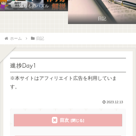
落ちものパズル
日記
ホーム
日記
進捗Day1
※本サイトはアフィリエイト広告を利用していま
す。
2023.12.13
目次