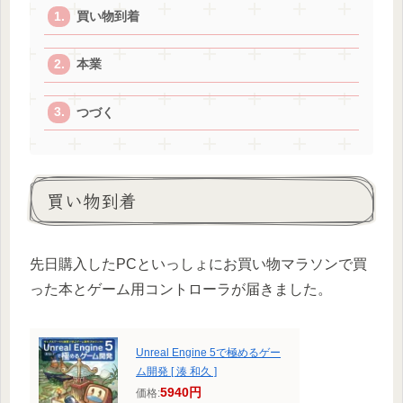
買い物到着
本業
つづく
買い物到着
先日購入したPCといっしょにお買い物マラソンで買
った本とゲーム用コントローラが届きました。
Unreal Engine 5で極めるゲー
ム開発 [ 湊 和久 ]
5940円
価格: