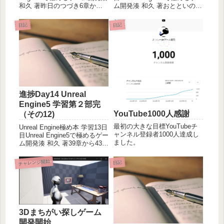
和久 著昨日のつづき6章から7
ム開発湊 和久 著おとといの続
章、8章まで。１日中８～１０
き。昨日は記念日のためお休
時間くらいは読んだり操作し
みしました。今日は18，19章
日記
日記
たりやったかな。６章 新規作
でいよいよ自機やカメラ制御
成プロジェクト作成して、作
ができる段階に到達。ゲーム
者ご提供の素材をフォ...
開発らしくなってき...
進捗Day14 Unreal
Engine5 学習第２部完
YouTube1000人感謝
（その12)
最初の大きな目標YouTubeチ
Unreal Engine極め本 学習13日
ャンネル登録者1000人達成し
目Unreal Engine5で極めるゲー
ました。
ム開発湊 和久 著39章から43章
まで。2週間で第２部完了まで
到達！頑張った。39章 コンス
チャレンジ開始
日記
トレイント色々調べたり実験
したりするも、開始直後にコ
ンストレイ...
3Dまちがい探しゲーム
開発開始