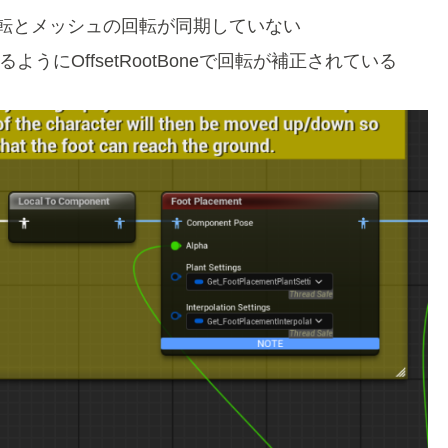
回転とメッシュの回転が同期していない
にOffsetRootBoneで回転が補正されている