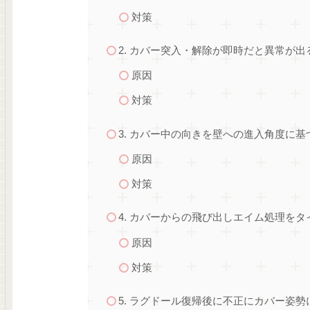
対策
2. カバー突入・解除が即時だと異常が出
原因
対策
3. カバー中の向きを壁への進入角度に
原因
対策
4. カバーからの飛び出しエイム処理を
原因
対策
5. ラグドール復帰後に不正にカバー姿勢