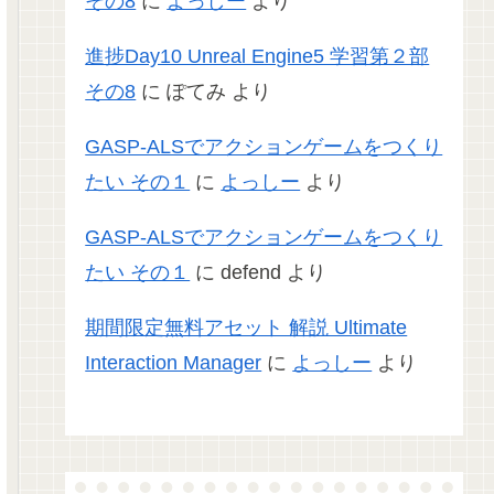
その8
に
よっしー
より
進捗Day10 Unreal Engine5 学習第２部
その8
に
ぽてみ
より
GASP-ALSでアクションゲームをつくり
たい その１
に
よっしー
より
GASP-ALSでアクションゲームをつくり
たい その１
に
defend
より
期間限定無料アセット 解説 Ultimate
Interaction Manager
に
よっしー
より