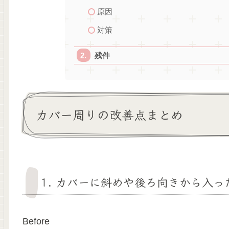
原因
対策
残件
カバー周りの改善点まとめ
1. カバーに斜めや後ろ向きから入
Before