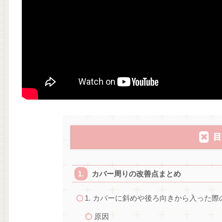
目
カバー周りの改善点まとめ
1. カバーに斜めや後ろ向きから入った
原因