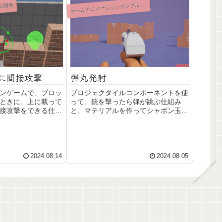
ゲ
ームアニメーションサンプル改造
ム開発
に間接攻撃
弾丸発射
ンゲームで、ブロッ
プロジェクタイルコンポーネントを使
ときに、上に載って
って、銃を撃ったら弾が跳ぶ仕組み
接攻撃をできる仕様
と、マテリアルを作ってシャボン玉を
飛ばす応用方法を解説します。跳ね返
る設定にしても地面や壁をすり抜けち
ゃう問題の対処など、ハマりポイント
の対処方法も説明します。GASP改造
シリーズ。
2024.08.14
2024.08.05