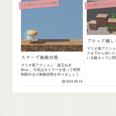
マリオ風アクションゲーム開発
マリオ風アクションゲー
ブロック越し
マリオ風アクショ
クを下から叩いた
スターで無敵状態
いる敵キャラに間
を再現します。
マリオ風アクション「超玉ねぎ
Bros.」今回はタイマーを使って時間
制限付きの無敵状態を作りましょう。
ぶつかられてもこっちが勝つ条件の追
2024.08.14
加です。敵からの体当たりは無効化し
てこちらからの攻撃を追加しましょ
う。7色に時間変化するマテリアルの
簡単な作り方も解説します。