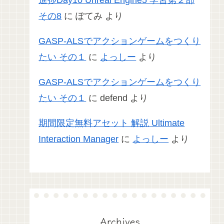
進捗Day10 Unreal Engine5 学習第２部
その8
に
ぽてみ
より
GASP-ALSでアクションゲームをつくり
たい その１
に
よっしー
より
GASP-ALSでアクションゲームをつくり
たい その１
に
defend
より
期間限定無料アセット 解説 Ultimate
Interaction Manager
に
よっしー
より
Archives